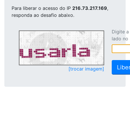
Para liberar o acesso
do IP
216.73.217.169
,
responda ao desafio abaixo.
Digite 
lado no
[trocar imagem]