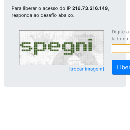
Para liberar o acesso
do IP
216.73.216.149
,
responda ao desafio abaixo.
Digite 
lado no
[trocar imagem]