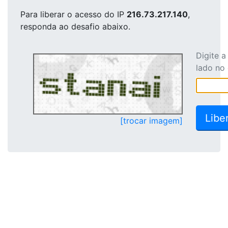
Para liberar o acesso
do IP
216.73.217.140
,
responda ao desafio abaixo.
Digite 
lado no
[trocar imagem]