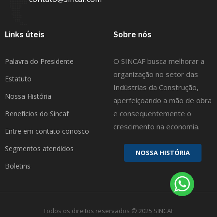
Links úteis
Sobre nós
O SINCAF busca melhorar a
Palavra do Presidente
organização no setor das
Estatuto
Indústrias da Construção,
Nossa História
aperfeiçoando a mão de obra
e consequentemente o
Benefícios do Sincaf
crescimento na economia.
Entre em contato conosco
Segmentos atendidos
N
O
S
S
A
H
I
S
T
Ó
R
I
A
Boletins
Todos os direitos reservados © 2025 SINCAF