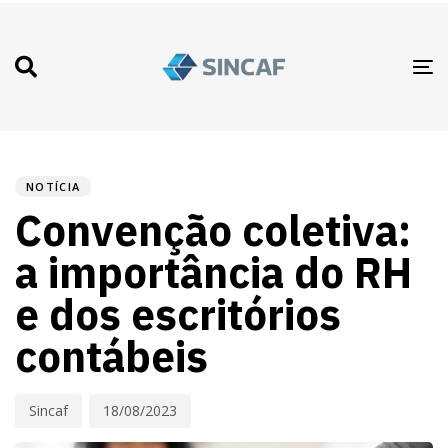
T
N
PUBLISHED
Autor
Published
IN:
on:
NOTÍCIA
Convenção coletiva:
a importância do RH
e dos escritórios
contábeis
Sincaf
18/08/2023