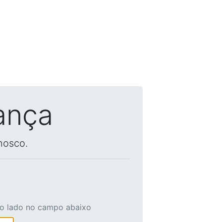
ança
nosco.
ao lado no campo abaixo