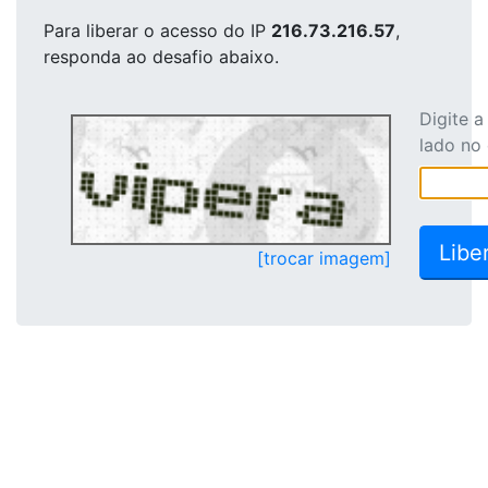
Para liberar o acesso
do IP
216.73.216.57
,
responda ao desafio abaixo.
Digite 
lado no
[trocar imagem]