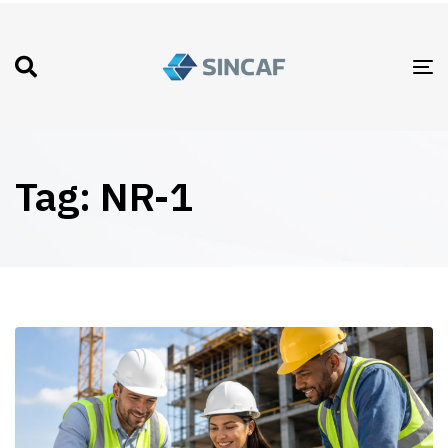
T
N
Tag: NR-1