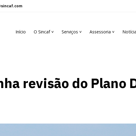
sincaf.com
Início
O Sincaf ˅
Serviços ˅
Assessoria ˅
Notíci
a revisão do Plano Di