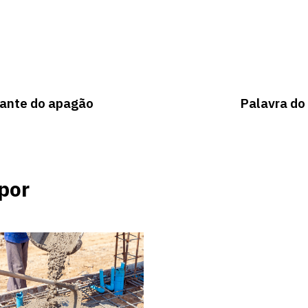
iante do apagão
Palavra do 
por