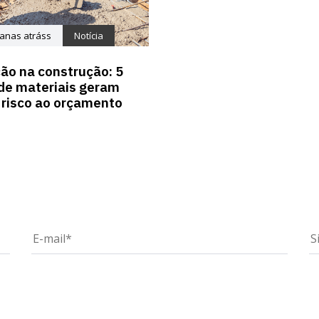
anas atráss
Notícia
ção na construção: 5
 de materiais geram
 risco ao orçamento