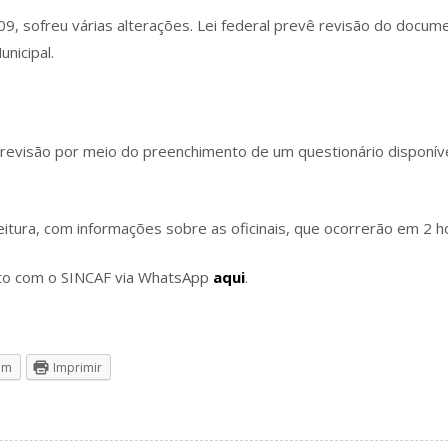
9, sofreu várias alterações. Lei federal prevê revisão do documen
nicipal.
visão por meio do preenchimento de um questionário disponível no
eitura, com informações sobre as oficinais, que ocorrerão em 2 h
ato com o SINCAF via WhatsApp
aqui
.
am
Imprimir