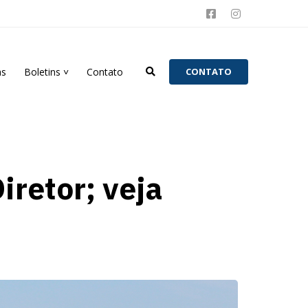
as
Boletins ˅
Contato
C
O
N
T
A
T
O
retor; veja