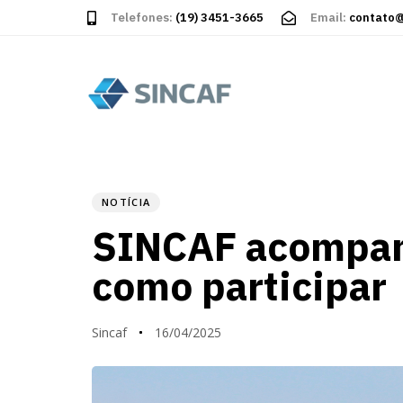
Telefones:
(19) 3451-3665
Email:
contato@
PUBLISHED
Autor
Published
IN:
on:
NOTÍCIA
SINCAF acompanh
como participar
Sincaf
16/04/2025