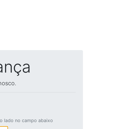
ança
nosco.
ao lado no campo abaixo