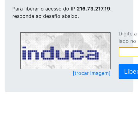
Para liberar o acesso
do IP
216.73.217.19
,
responda ao desafio abaixo.
Digite 
lado no
[trocar imagem]