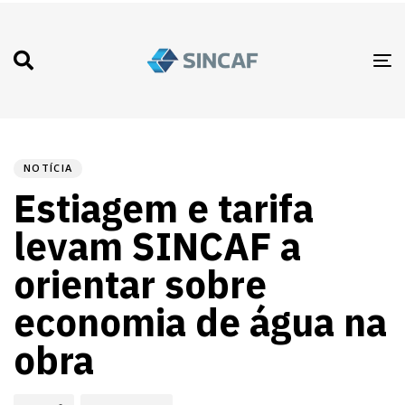
T
N
PUBLISHED
Autor
Published
IN:
on:
NOTÍCIA
Estiagem e tarifa
levam SINCAF a
orientar sobre
economia de água na
obra