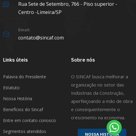
Rua Sete de Setembro, 766 - Piso superior -
Centro -Limeira/SP
Email:
contato@sincaf.com
Links úteis
Sobre nós
O SINCAF busca melhorar a
Palavra do Presidente
organização no setor das
Estatuto
Indústrias da Construção,
Nossa História
aperfeiçoando a mão de obra
e consequentemente o
Benefícios do Sincaf
crescimento na economia.
Entre em contato conosco
Segmentos atendidos
N
O
S
S
A
H
I
S
T
Ó
R
I
A