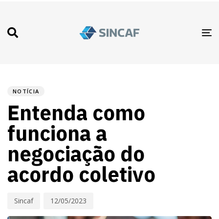
T
N
PUBLISHED
Autor
Published
IN:
on:
NOTÍCIA
Entenda como
funciona a
negociação do
acordo coletivo
Sincaf
12/05/2023