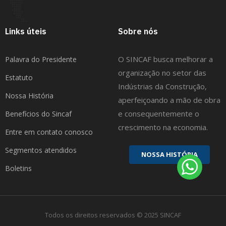
Links úteis
Sobre nós
O SINCAF busca melhorar a
Palavra do Presidente
organização no setor das
Estatuto
Indústrias da Construção,
Nossa História
aperfeiçoando a mão de obra
e consequentemente o
Benefícios do Sincaf
crescimento na economia.
Entre em contato conosco
Segmentos atendidos
N
O
S
S
A
H
I
S
T
Ó
R
I
A
Boletins
Todos os direitos reservados © 2025 SINCAF