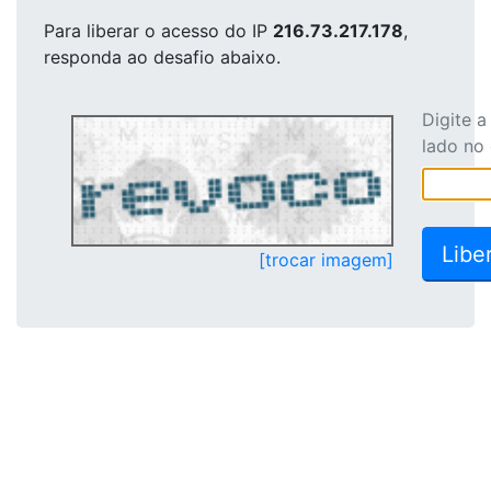
Para liberar o acesso
do IP
216.73.217.178
,
responda ao desafio abaixo.
Digite 
lado no
[trocar imagem]