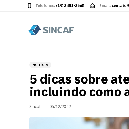
Telefones:
(19) 3451-3665
Email:
contato@
PUBLISHED
Autor
Published
IN:
on:
NOTÍCIA
5 dicas sobre at
incluindo como a
Sincaf
05/12/2022