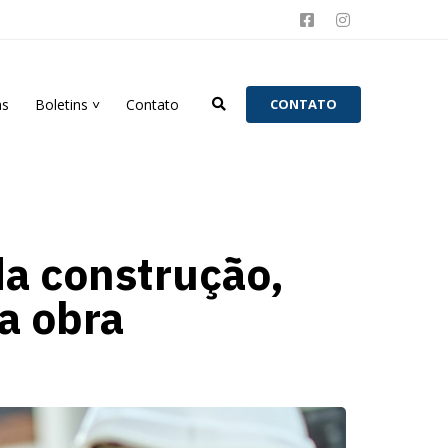
as
Boletins ˅
Contato
C
O
N
T
A
T
O
da construção,
a obra