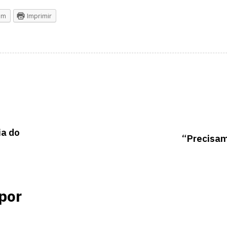
am
Imprimir
ia do
“Precisam
por