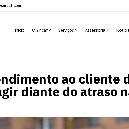
sincaf.com
Início
O Sincaf ˅
Serviços ˅
Assessoria ˅
Notíci
endimento ao cliente 
gir diante do atraso n