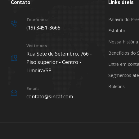
Contato
Links úteis
Palavra do Pre
Telefones:
(19) 3451-3665
Estatuto
Nossa História
Visite-nos
Benefícios do 
Rua Sete de Setembro, 766 -
Piso superior - Centro -
Entre em cont
Limeira/SP
Segmentos ate
Boletins
Email:
contato@sincaf.com