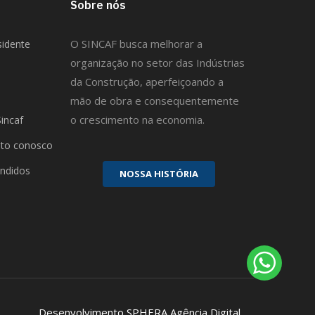
Sobre nós
O SINCAF busca melhorar a
sidente
organização no setor das Indústrias
da Construção, aperfeiçoando a
mão de obra e consequentemente
o crescimento na economia.
Sincaf
ato conosco
ndidos
N
O
S
S
A
H
I
S
T
Ó
R
I
A
Desenvolvimento
SPHERA Agência Digital