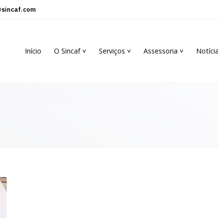
sincaf.com
Início
O Sincaf ˅
Serviços ˅
Assessoria ˅
Notíci