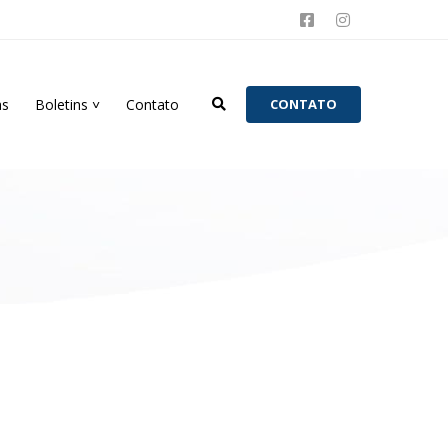
as
Boletins ˅
Contato
C
O
N
T
A
T
O