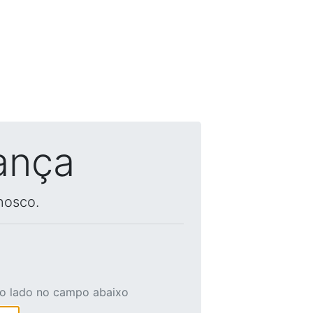
ança
nosco.
ao lado no campo abaixo