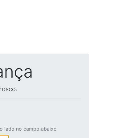
ança
nosco.
ao lado no campo abaixo